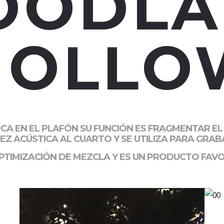
OODLA
HOLLO
OCA EN EL PLAFÓN SU FUNCIÓN ES FRAGMENTAR E
EZ ACÚSTICA AL CUARTO Y SE UTILIZA PARA GRA
OPTIMIZACIÓN DE MEZCLA Y ES UN PRODUCTO FAVO